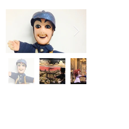
Tarifs
Enfant (-16 ans)
:
11€
Enfant réduit :
9€
Adulte :
13€