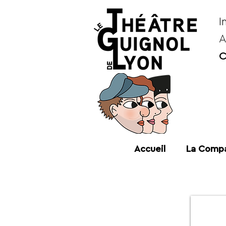
I
A
C
Accueil
La Compa