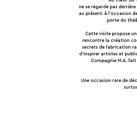
Au cœur du T
ne se regarde pas derrière 
au présent. À l’occasion 
porte du théâ
Cette visite propose un
rencontre la création co
secrets de fabrication 
d’inspirer artistes et publ
Compagnie M.A. fait 
Une occasion rare de déc
surtou