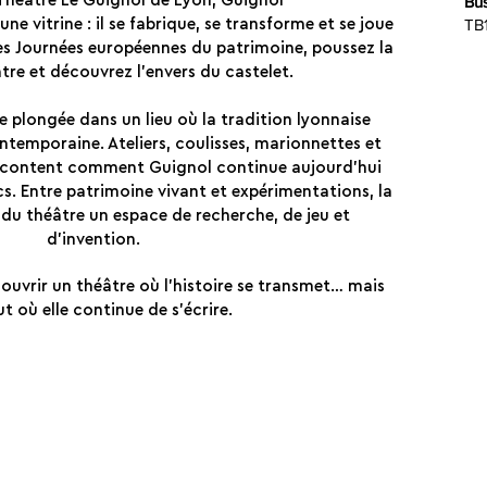
héâtre Le Guignol de Lyon,
Guignol
Bus
TB1
une vitrine : il se fabrique, se transforme et se joue
des Journées européennes du patrimoine, poussez la
tre et découvrez l’envers du castelet.
e plongée dans un lieu où la tradition lyonnaise
ntemporaine. Ateliers, coulisses, marionnettes et
racontent comment Guignol continue aujourd’hui
ics. Entre patrimoine vivant et expérimentations, la
du théâtre un espace de recherche, de jeu et
d’invention.
ouvrir un théâtre où l’histoire se transmet… mais
t où elle continue de s’écrire.