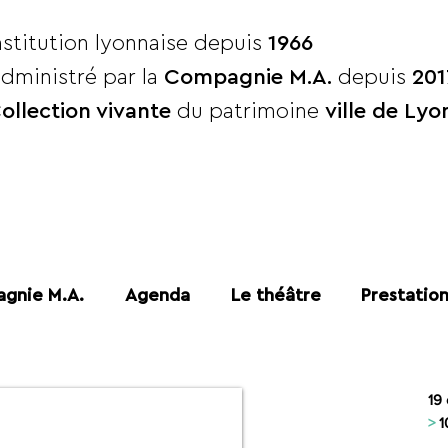
nstitution lyonnaise depuis
1966
dministré par la
Compagnie M.A.
depuis
201
ollection vivante
du patrimoine
ville de Lyo
gnie M.A.
Agenda
Le théâtre
Prestatio
19
>
1