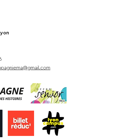
Lyon
6
ompagniema@gmail.com