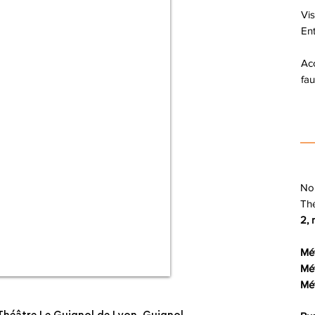
Vis
Ent
Ac
fau
Nou
Thé
2,
Mét
Mét
Mét