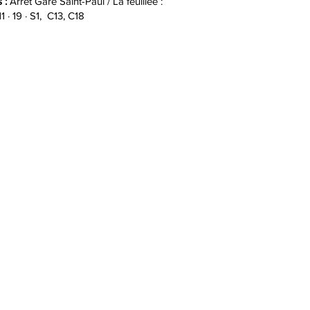
 :
Arrêt Gare Saint-Paul / La feuillée :
1 · 19 · S1, C13, C18